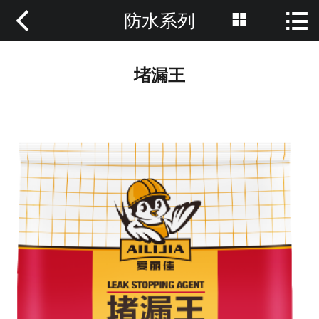



防水系列
网站首页

关于我们
堵漏王
产品中心
新闻动态
荣誉资质
技术支持
招商加盟