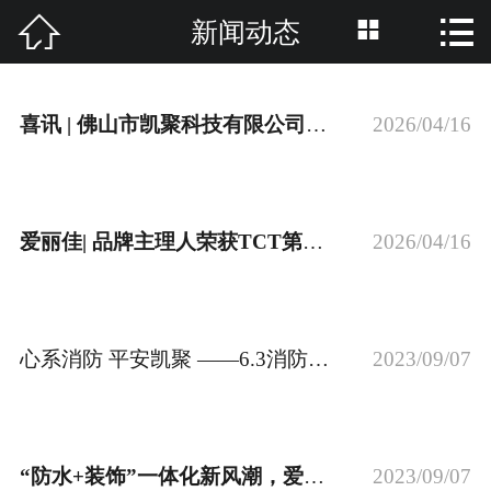



新闻动态
网站首页

关于我们
喜讯 | 佛山市凯聚科技有限公司荣获TCT全国瓷砖
2026/04/16
产品中心
新闻动态
爱丽佳| 品牌主理人荣获TCT第八届专家委员会专家
2026/04/16
荣誉资质
技术支持
心系消防 平安凯聚 ——6.3消防演练
2023/09/07
招商加盟
“防水+装饰”一体化新风潮，爱丽佳“超耐候”
2023/09/07