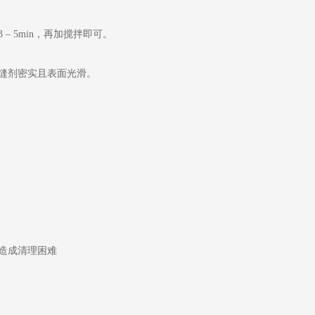
 5min，再加搅拌即可。
填缝剂密实且表面光滑。
造成清理困难