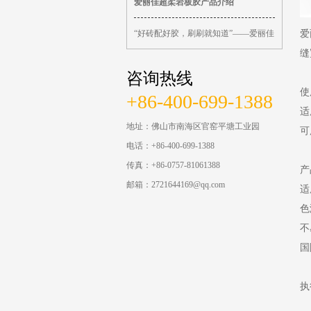
爱丽佳超柔岩板胶产品介绍
“好砖配好胶，刷刷就知道”——爱丽佳
爱
缝
咨询热线
使
+86-400-699-1388
适
地址：佛山市南海区官窑平塘工业园
可
电话：+86-400-699-1388
传真：+86-0757-81061388
产
邮箱：2721644169@qq.com
适
色
不
国
执