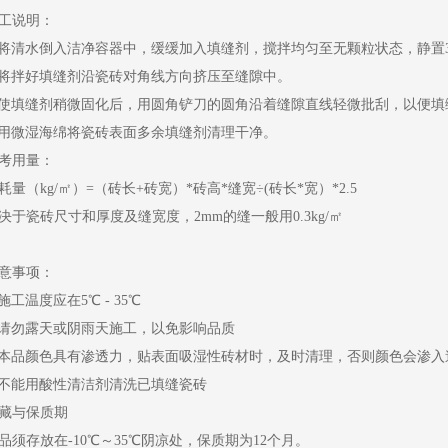
工说明：
 将清水倒入洁净容器中，缓缓加入填缝剂，搅拌均匀至无颗粒状态，静置3 –
 将拌好填缝剂沿瓷砖对角线方向挤压至缝隙中。
 使填缝剂稍微固化后，用圆角铲刀的圆角沿着缝隙直线轻微批刮，以便
 用微湿海绵将瓷砖表面多余填缝剂清理干净。
考用量：
耗量（kg/㎡）=（砖长+砖宽）*砖高*缝宽÷(砖长*宽）*2.5
决于瓷砖尺寸和厚度及缝宽度，2mm的缝一般用0.3kg/㎡
意事项：
 施工温度应在5℃ - 35℃
 请勿露天或阴雨天施工，以免影响品质
 本品颜色具有渗透力，贴表面吸湿性砖材时，及时清理，否则颜色会渗入
 不能用酸性清洁剂清洗已填缝瓷砖
藏与保质期
品须存放在-10℃～35℃阴凉处，保质期为12个月。