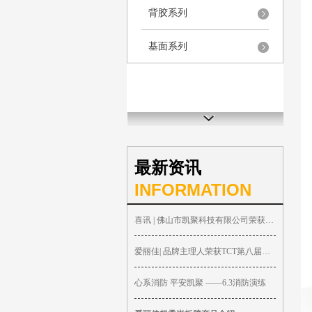
背胶系列
基面系列
最新资讯
INFORMATION
喜讯 | 佛山市凯聚科技有限公司荣获TCT全
爱丽佳| 品牌主理人荣获TCT第八届专家委
心系消防 平安凯聚 ——6.3消防演练