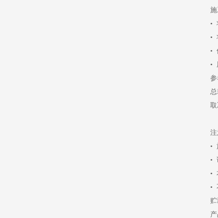
施
•
•
•
•
参
总
取
注
•
•
•
•
贮
产